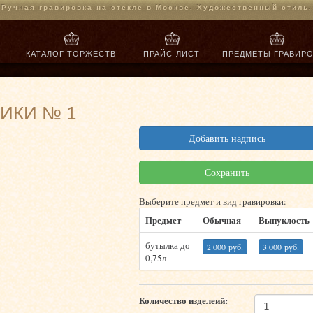
Jump to navigation
Ручная гравировка на стекле в Москве. Художественный стиль.
КАТАЛОГ ТОРЖЕСТВ
ПРАЙС-ЛИСТ
ПРЕДМЕТЫ ГРАВИР
во
ИКИ № 1
Добавить надпись
Сохранить
Выберите предмет и вид гравировки:
Предмет
Обычная
Выпуклость
бутылка до
2 000 руб.
3 000 руб.
0,75л
Количество изделеий: