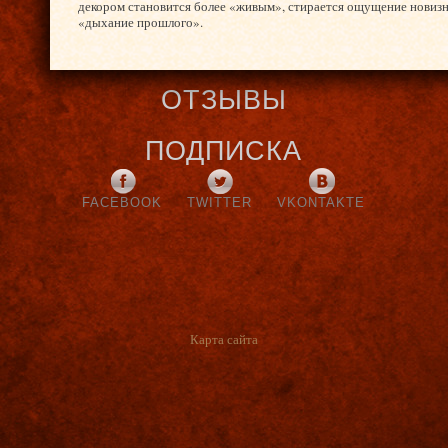
декором становится более «живым», стирается ощущение новизны
«дыхание прошлого».
ОТЗЫВЫ
ПОДПИСКА
FACEBOOK
TWITTER
VKONTAKTE
Карта сайта