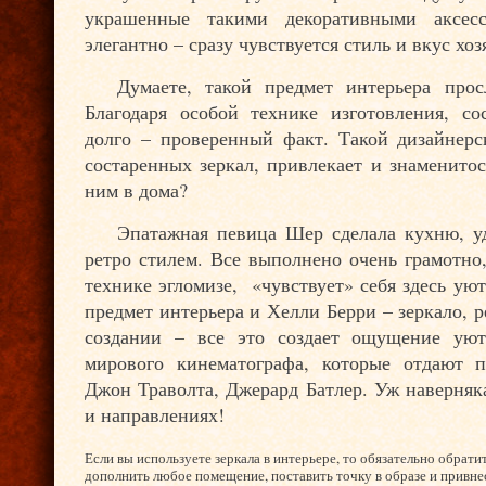
украшенные такими декоративными аксесс
элегантно – сразу чувствуется стиль и вкус хоз
Думаете, такой предмет интерьера прос
Благодаря особой технике изготовления, со
долго – проверенный факт. Такой дизайнерс
состаренных зеркал, привлекает и знаменитос
ним в дома?
Эпатажная певица Шер сделала кухню, уд
ретро стилем. Все выполнено очень грамотно
технике эгломизе, «чувствует» себя здесь у
предмет интерьера и Хелли Берри – зеркало, р
создании – все это создает ощущение уют
мирового кинематографа, которые отдают п
Джон Траволта, Джерард Батлер. Уж наверняк
и направлениях!
Если вы используете зеркала в интерьере, то обязательно обрат
дополнить любое помещение, поставить точку в образе и привне