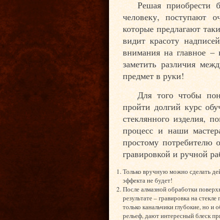
Решая приобрести 
человеку, поступают о
которые предлагают так
видит красоту надписей
внимания на главное – 
заметить различия меж
предмет в руки!
Для того чтобы пон
пройти долгий курс обу
стеклянного изделия, п
процесс и наши мастер
простому потребителю о
гравировкой и ручной ра
Только вручную можно сделать дей
эффекта не будет!
После алмазной обработки поверхн
результате – гравировка на стекле
только канальчики глубокие, но и
рельеф, дают интересный блеск пр