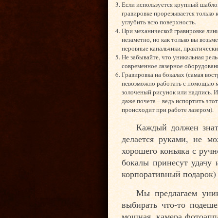
Если используется крупный шаблон
гравировке прорезывается только 
углубить всю поверхность.
При механической гравировке лини
незаметно, но как только вы возьме
неровные канальчики, практически
Не забывайте, что уникальная рел
современное лазерное оборудован
Гравировка на бокалах (самая вос
невозможно работать с помощью ме
золоченый рисунок или надпись. И
даже почета – ведь испортить это
происходит при работе лазером).
Каждый должен знать
делается руками, не м
хорошего коньяка с ручн
бокалы принесут удачу 
корпоративный подарок) 
Мы предлагаем уник
выбирать что-то подеше
мощная, камера фотоаппа