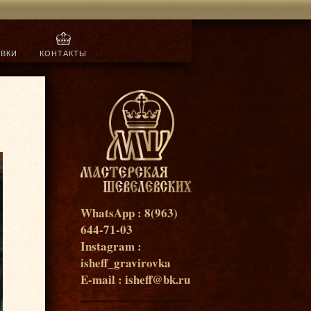
ОВКИ
КОНТАКТЫ
WhatsApp : 8(963)
644-71-03
Instagram :
isheff_gravirovka
E-mail : isheff@bk.ru