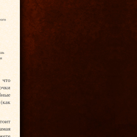
того
ишь
 и
 что
очки
ебные
(как
тоит
амая
жете