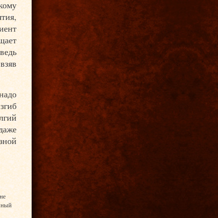
кому
тия,
иент
щает
ведь
взяв
надо
згиб
лгий
даже
зной
 не
чный