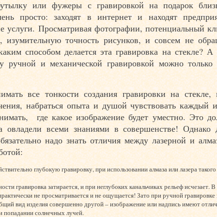
бутылку или фужеры с гравировкой на подарок близ
чень просто: заходят в интернет и находят предприя
ие услуги. Просматривая фотографии, потенциальный кл
, изумительную точность рисунков, и совсем не обра
каким способом делается эта гравировка на стекле? А 
ду ручной и механической гравировкой можно только 
имать все тонкости создания гравировки на стекле, 
чения, набраться опыта и душой чувствовать каждый и
онимать, где какое изображение будет уместно. Это до
а овладели всеми знаниями в совершенстве! Однако 
бязательно надо знать отличия между лазерной и алма
ботой:
ствительно глубокую гравировку, при использовании алмаза или лазера такого
ости гравировка затирается, и при неглубоких канальчиках рельеф исчезает. В
 практически не просматривается и не ощущается! Зато при ручной гравировке
 общий вид изделия совершенно другой – изображение или надпись имеют отли
и попадании солнечных лучей.