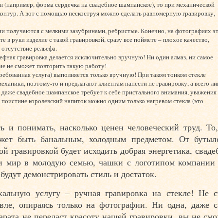
 (например, форма сердечка на свадебное шампанское), то при механической
контур. А вот с помощью пескоструя можно сделать равномерную гравировку,
и получаются с мелкими зазубринами, ребристые. Конечно, на фотографиях э
те в руки изделие с такой гравировкой, сразу все поймете – плохое качество,
 отсутствие рельефа.
ьефная гравировка делается исключительно вручную! Ни один алмаз, ни самое
ие не сможет повторить такую работу!
требованная услуга) выполняется только вручную! При таком тонком стекле
ханики, поэтому-то и предлагают клиентам нанести не гравировку, а всего л
 даже свадебное шампанское требует к себе пристального внимания, уважения
т поистине королевский напиток можно одним только нагревом стекла (это
 и понимать, насколько ценен человеческий труд. То,
ожет быть банальным, холодным предметом. От бутыл
ой гравировкой будет исходить добрая энергетика, свад
и мир в молодую семью, чашки с логотипом компании 
будут демонстрировать стиль и достаток.
альную услугу – ручная гравировка на стекле! Не с
вле, опираясь только на фотографии. Ни одна, даже с
рата не передаст красоту нашей гравировки, вы не смо